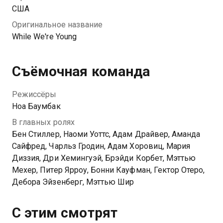
США
Оригинальное название
While We're Young
Съёмочная команда
Режиссёры
Ноа Баумбак
В главных ролях
Бен Стиллер, Наоми Уоттс, Адам Драйвер, Аманда
Сайфред, Чарльз Гродин, Адам Хоровиц, Мария
Диззия, Дри Хемингуэй, Брэйди Корбет, Мэттью
Мехер, Питер Ярроу, Бонни Кауфман, Гектор Отеро,
Дебора Эйзенберг, Мэттью Шир
С этим смотрят