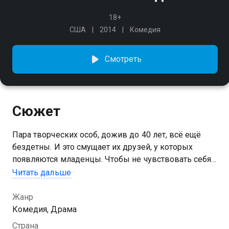
18+
США
2014
Комедия
Смотреть
Сюжет
Пара творческих особ, дожив до 40 лет, всё ещё
бездетны. И это смущает их друзей, у которых
появляются младенцы. Чтобы не чувствовать себя
изгоями, они решают познакомится с кем-то
Читать дальше
помоложе...
Жанр
Комедия, Драма
Страна