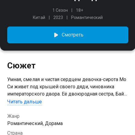
1 Сезон
18+
Китай
2023
Романтический
Смотреть
Сюжет
Умная, смелая и чистая сердцем девочка-сирота Мо
Си живет под крышей своего дяди, чиновника
императорского двора. Её двоюродная сестра, Бай
Фэнъяо, заботится о ней и защищает от издевок
Читать дальше
местной знати. Оказавшись в водовороте заговоров
против молодого императора, сестры преодолевают
Жанр
все испытания, проявляя самоуважение,
Романтический, Дорама
настойчивость и ум.
Страна