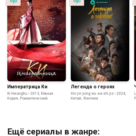
Императрица Ки
Легенда о героях
Ki Hwanghu • 2013, Южная
Xin jin yong wu xia shi jie • 2024,
L
Корея, Романтический
Китай, Фэнтези
Ещё сериалы в жанре: