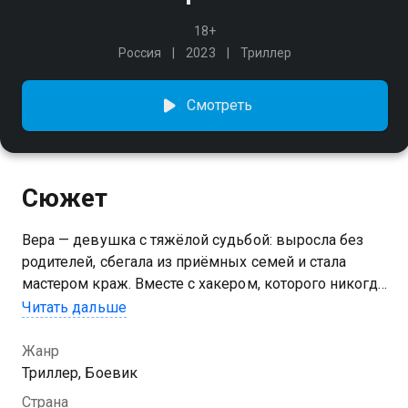
18+
Россия
2023
Триллер
Смотреть
Сюжет
Вера — девушка с тяжёлой судьбой: выросла без
родителей, сбегала из приёмных семей и стала
мастером краж. Вместе с хакером, которого никогда
не видела, она совершает рискованные операции
Читать дальше
и зарабатывает большие деньги. Всё время Вера
ищет отца, пропавшего в нулевые. Почти
Жанр
отчаявшись, она на одном из ограблений находит
Триллер, Боевик
след отца и узнаёт страшные тайны его прошлого.
Страна