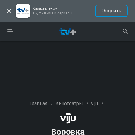
Казахтелеком
Открыть
ТВ, фильмы и сериалы
Главная
/
Кинотеатры
/
viju
/
Воровка