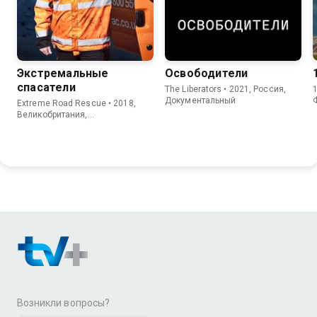
Экстремальные
Освободители
спасатели
The Liberators • 2021, Россия,
1
Документальный
Extreme Road Rescue • 2018,
Великобритания,
Документальный
Возникли вопросы?