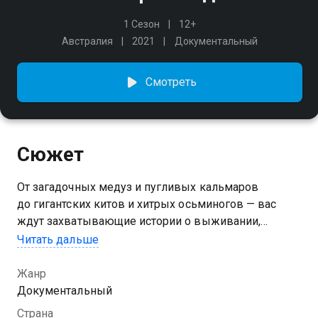
1 Сезон
12+
Австралия
2021
Документальный
Смотреть
Сюжет
От загадочных медуз и пугливых кальмаров
до гигантских китов и хитрых осьминогов — вас
ждут захватывающие истории о выживании,
эволюции и взаимодействии морских жителей.
Читать дальше
Жанр
Документальный
Страна