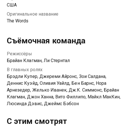
США
Оригинальное название
The Words
Съёмочная команда
Режиссёры
Брайан Клагман, Ли Стернтал
В главных ролях
Брэдли Купер, Джереми Айронс, Зои Салдана,
Деннис Куэйд, Оливия Уайлд, Бен Барнс, Нора
Арнезедер, Желько Иванек, Дж.К. Симмонс, Брайан
Клагман, Джон Ханна, Вито Филлипо, Майкл МакКин,
Люсинда Дэвис, Джеймс Бэбсон
С этим смотрят