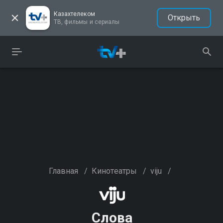
Казахтелеком
Открыть
ТВ, фильмы и сериалы
Главная
/
Кинотеатры
/
viju
/
Слова