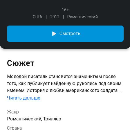
16+
США
2012
Романтический
Смотреть
Сюжет
Молодой писатель становится знаменитым после
того, как публикует найденную рукопись под своим
именем. История о любви американского солдата и
французской девушки приносит ему славу и
Читать дальше
премию, но за успехом скрывается чужая боль.
Встреча с пожилым мужчиной, знающим настоящую
Жанр
цену этих строк, превращает триумф в тяжёлое
Романтический, Триллер
испытание совести.
Страна