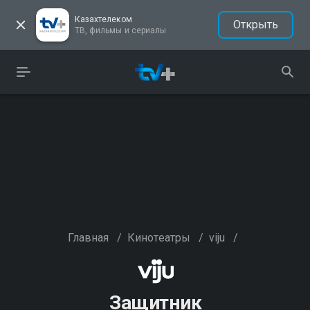
Казахтелеком
Открыть
ТВ, фильмы и сериалы
Главная
/
Кинотеатры
/
viju
/
Защитник