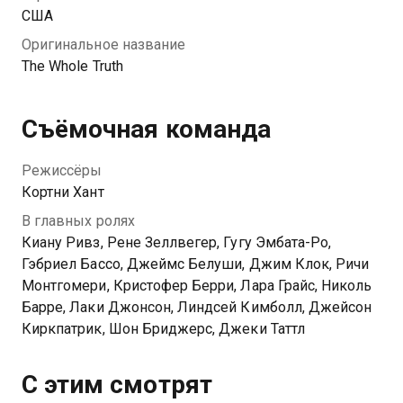
США
Оригинальное название
The Whole Truth
Съёмочная команда
Режиссёры
Кортни Хант
В главных ролях
Киану Ривз, Рене Зеллвегер, Гугу Эмбата-Ро,
Гэбриел Бассо, Джеймс Белуши, Джим Клок, Ричи
Монтгомери, Кристофер Берри, Лара Грайс, Николь
Барре, Лаки Джонсон, Линдсей Кимболл, Джейсон
Киркпатрик, Шон Бриджерс, Джеки Таттл
С этим смотрят