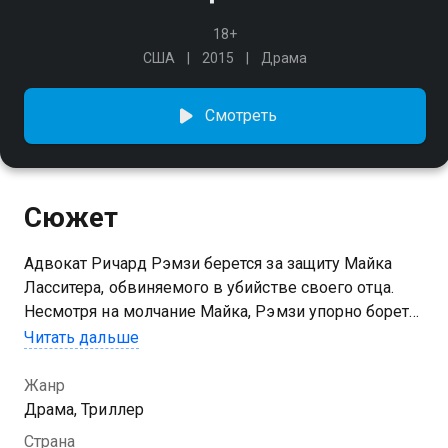
18+
США
2015
Драма
Смотреть
Сюжет
Адвокат Ричард Рэмзи берется за защиту Майка
Ласситера, обвиняемого в убийстве своего отца.
Несмотря на молчание Майка, Рэмзи упорно борется
за его свободу и обнаруживает, что каждому
Читать дальше
свидетелю есть что скрывать.
Жанр
Драма, Триллер
Страна