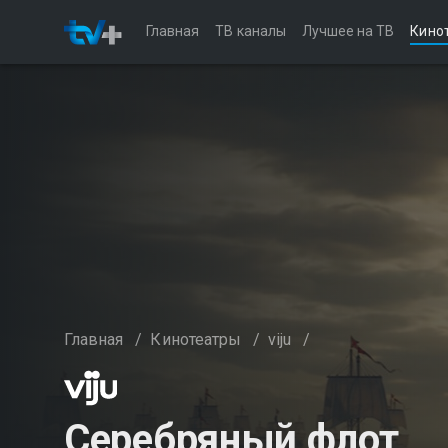
Главная
ТВ каналы
Лучшее на ТВ
Кино
Главная
/
Кинотеатры
/
viju
/
Серебряный флот