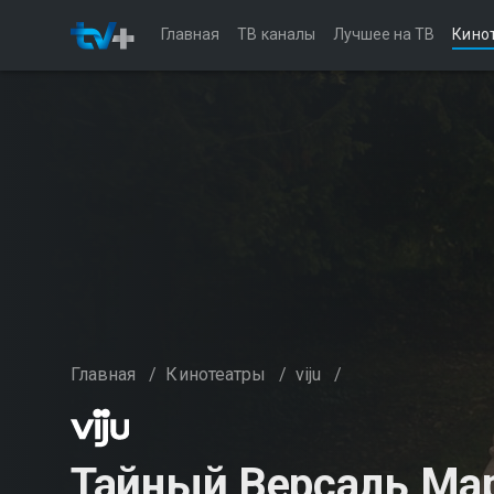
Главная
ТВ каналы
Лучшее на ТВ
Кино
Главная
/
Кинотеатры
/
viju
/
Тайный Версаль Ма