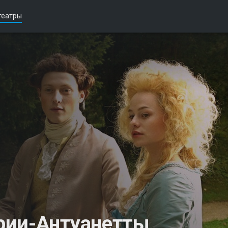
театры
рии-Антуанетты