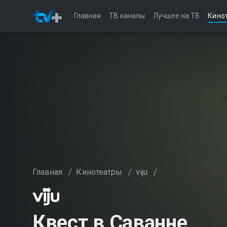
Главная
ТВ каналы
Лучшее на ТВ
Кино
Главная
/
Кинотеатры
/
viju
/
Квест в Саванне