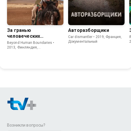
За гранью
Авторазборщики
человеческих
Car dismantler • 2019, Франция,
I
возможностей
Документальный
Beyond Human Boundaries •
2013, Финляндия,
Документальный
Возникли вопросы?