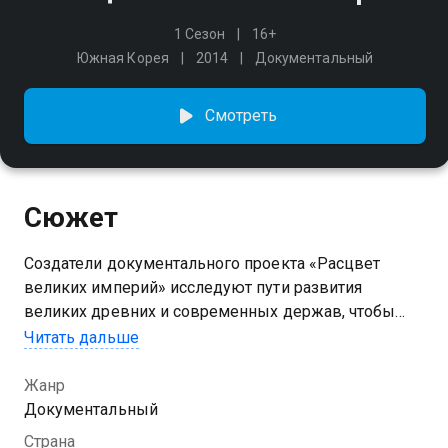
1 Сезон
16+
Южная Корея
2014
Документальный
Смотреть
Сюжет
Создатели документального проекта «Расцвет
великих империй» исследуют пути развития
великих древних и современных держав, чтобы
раскрыть секрет их мирового господства.
Читать дальше
Жанр
Документальный
Страна