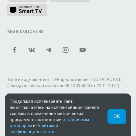
МЫ В СОЦСЕТЯХ
Теле и видеоконтент TV+ предоставлен ТОО «ALACAST»
(Государственная лицензия № 12016823 от 22.11.2012).
В рамках услуги «Видео по подписке» для «Пакета
фильмов и сериалов tv+» контент предоставляется
Продолжая использовать сайт,
онлайн-кинотеатром MEGOGO.
вы соглашаетесь на использование файлов
«cookie» и применение метрических
ОК
Поддержка: tvplus@telecom.kz
программ в соответствии с
Публичным
договором
и
Политикой
UUID: 0e250802-d77c-42ea-866c-e45405bae491
конфиденциальности
v3.9.15
|
SSR