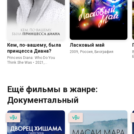
Кем, по-вашему, была
Ласковый май
принцесса Диана?
2009, Россия, Биография
B
Princess Diana: Who Do You
Think She Was • 2021,
Великобритания, Биография
Ещё фильмы в жанре:
Документальный