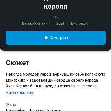
короля
16+
Великобритания
2021
Биография
Смотреть
Сюжет
Некогда молодой герой, вернувший себе испанскую
монархию и завоевавший сердца своего народа,
Хуан Карлос был вынужден отказаться от трона
в 2014 году и покинуть собственную страну после
Читать дальше
обвинений в отмывании денег, коррупции
и супружеской измене.
Жанр
Биография, Документальный