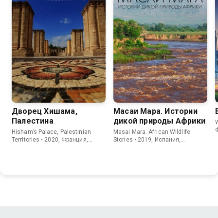
Дворец Хишама,
Масаи Мара. Истории
Палестина
дикой природы Африки
W
Hisham’s Palace, Palestinian
Masai Mara. African Wildlife
Territories • 2020, Франция,
Stories • 2019, Испания,
Документальный
Документальный