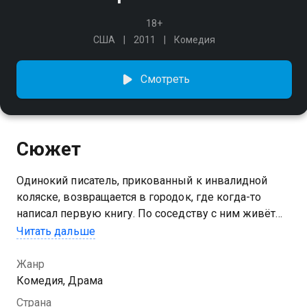
18+
США
2011
Комедия
Смотреть
Сюжет
Одинокий писатель, прикованный к инвалидной
коляске, возвращается в городок, где когда-то
написал первую книгу. По соседству с ним живёт
женщина с тремя дочками. Он попытается раскрыть
Читать дальше
талант младшей из них...
Жанр
Комедия, Драма
Страна