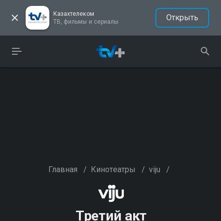
Казахтелеком
Открыть
ТВ, фильмы и сериалы
Главная
/
Кинотеатры
/
viju
/
Третий акт