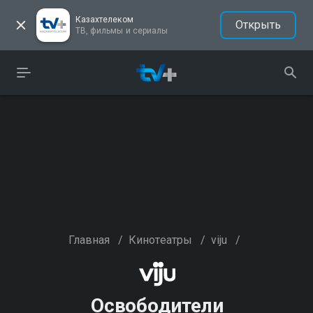
Казахтелеком
Открыть
ТВ, фильмы и сериалы
Главная
/
Кинотеатры
/
viju
/
Освободители