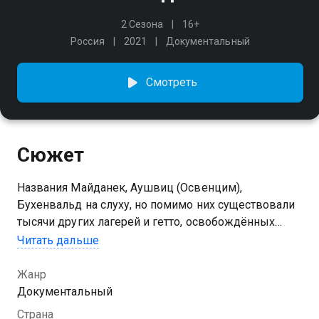
2 Сезона
16+
Россия
2021
Документальный
Смотреть
Сюжет
Названия Майданек, Аушвиц (Освенцим),
Бухенвальд на слуху, но помимо них существовали
тысячи других лагерей и гетто, освобождённых
советскими солдатами. В документальном цикле
Читать дальше
«Освободители» рассказывается о забытых
преступлениях нацизма и об отважных людях,
Жанр
которые противостояли бездушной машине смерти.
Документальный
Страна