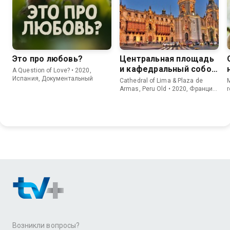
Это про любовь?
Центральная площадь
и кафедральный собор
A Question of Love? • 2020,
Лимы, Перу
Испания, Документальный
Cathedral of Lima & Plaza de
Armas, Peru Old • 2020, Франция,
r
Документальный
Возникли вопросы?