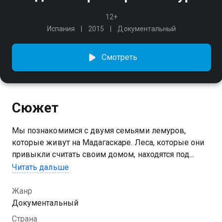
12+
Испания
2015
Документальный
Смотреть
Сюжет
Мы познакомимся с двумя семьями лемуров,
которые живут на Мадагаскаре. Леса, которые они
привыкли считать своим домом, находятся под
угрозой исчезновения, и нашим героям придётся
Читать дальше
отправиться в отважное путешествие в поисках
нового места для жизни.
Жанр
Документальный
Страна