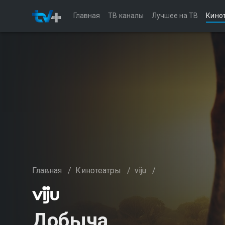
Главная
ТВ каналы
Лучшее на ТВ
Кино
Главная
/
Кинотеатры
/
viju
/
Добыча