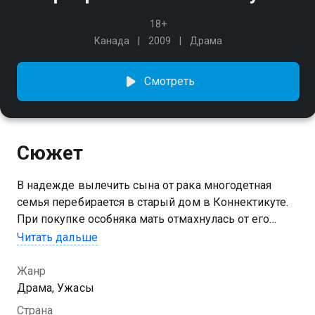
18+
Канада
2009
Драма
Смотреть
Сюжет
В надежде вылечить сына от рака многодетная
семья перебирается в старый дом в Коннектикуте.
При покупке особняка мать отмахнулась от его
тёмной истории, но скоро с болеющим ребёнком
Читать дальше
начало твориться неладное…
Жанр
Драма, Ужасы
Страна