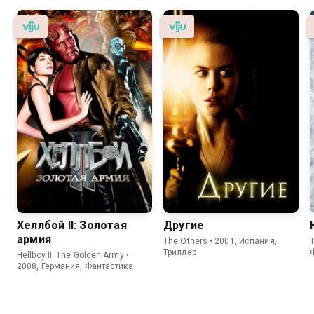
Хеллбой II: Золотая
Другие
армия
The Others • 2001, Испания,
T
Триллер
Hellboy II: The Golden Army •
2008, Германия, Фантастика