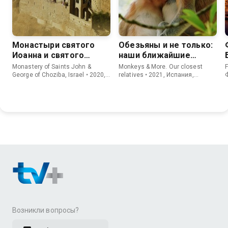
Монастыри святого
Обезьяны и не только:
Иоанна и святого
наши ближайшие
Георгия Хозевита
родственники
Monastery of Saints John &
Monkeys & More. Our closest
F
George of Choziba, Israel • 2020,
relatives • 2021, Испания,
Франция, Документальный
Документальный
Возникли вопросы?