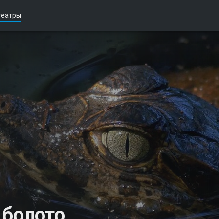
театры
 болото