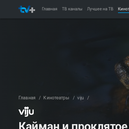
Главная
ТВ каналы
Лучшее на ТВ
Кино
Главная
/
Кинотеатры
/
viju
/
Кайман и проклятое