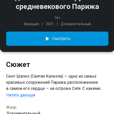
средневекового Парижа
16+
Франция
2021
Документальный
Смотреть
Сюжет
Сент-Шапел (Святая Капелла) — одно из самых
красивых сооружений Парижа, расположенное
в самом его сердце — на острове Сите. С какими
трудностями столкнулись архитекторы при
Читать дальше
строительстве этого шедевра готической
архитектуры?
Жанр
Документальный