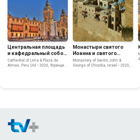
Центральная площадь
Монастыри святого
и кафедральный собор
Иоанна и святого
K
Лимы, Перу
Георгия Хозевита
Cathedral of Lima & Plaza de
Monastery of Saints John &
Armas, Peru Old • 2020, Франция,
George of Choziba, Israel • 2020,
Документальный
Франция, Документальный