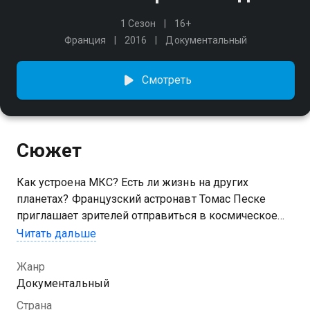
1 Сезон
16+
Франция
2016
Документальный
Смотреть
Сюжет
Как устроена МКС? Есть ли жизнь на других
планетах? Французский астронавт Томас Песке
приглашает зрителей отправиться в космическое
путешествие и вместе с учёными ответить на
Читать дальше
вопросы, которые волнуют многих.
Жанр
Документальный
Страна