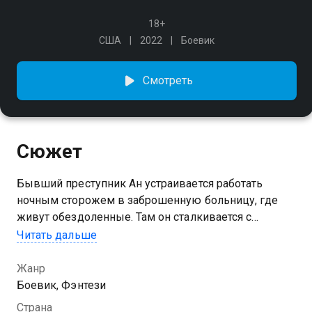
18+
США
2022
Боевик
Смотреть
Сюжет
Бывший преступник Ан устраивается работать
ночным сторожем в заброшенную больницу, где
живут обездоленные. Там он сталкивается с
последователями всадников Апокалипсиса,
Читать дальше
которые крадут детей, чтобы приблизить Конец
Времён.
Жанр
Боевик, Фэнтези
Страна