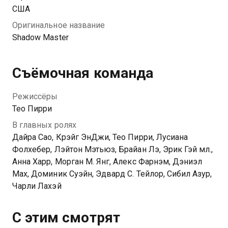
США
Оригинальное название
Shadow Master
Съёмочная команда
Режиссёры
Тео Пирри
В главных ролях
Дайра Сао, Крэйг ЭнДжи, Тео Пирри, Лусиана
Фолхебер, Лэйтон Мэтьюз, Брайан Лэ, Эрик Гэй мл.,
Анна Харр, Морган М. Янг, Алекс Фарнэм, Дэниэл
Мах, Доминик Суэйн, Эдвард С. Тейлор, Сибил Азур,
Чарли Лахэй
С этим смотрят