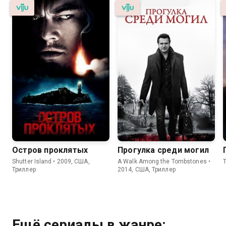
Остров проклятых
Прогулка среди могил
Shutter Island • 2009, США,
A Walk Among the Tombstones •
T
Триллер
2014, США, Триллер
Ещё сериалы в жанре: