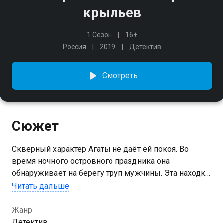
крыльев
1 Сезон
16+
Россия
2019
Детектив
Смотреть
Сюжет
Скверный характер Агаты не даёт ей покоя. Во
время ночного островного праздника она
обнаруживает на берегу труп мужчины. Эта находка
становится первой в череде непонятных событий,
Читать дальше
вызывающих ужас.
Жанр
Детектив