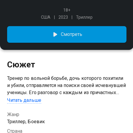
18+
США
2023
Триллер
Смотреть
Сюжет
Тренер по вольной борьбе, дочь которого похитили
и убили, отправляется на поиски своей исчевнувшей
ученицы. Его разговор с каждым из причастных
к преступлению будет предельно коротким: либо
Читать дальше
информация, либо сломанные кости.
Жанр
Триллер, Боевик
Страна