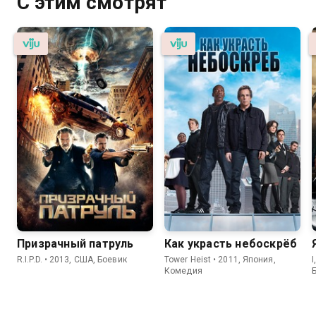
С этим смотрят
Призрачный патруль
Как украсть небоскрёб
R.I.P.D. • 2013, США, Боевик
Tower Heist • 2011, Япония,
I
Комедия