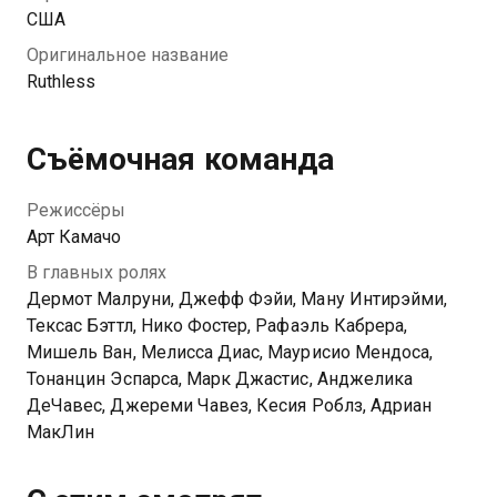
США
Оригинальное название
Ruthless
Съёмочная команда
Режиссёры
Арт Камачо
В главных ролях
Дермот Малруни, Джефф Фэйи, Ману Интирэйми,
Тексас Бэттл, Нико Фостер, Рафаэль Кабрера,
Мишель Ван, Мелисса Диас, Маурисио Мендоса,
Тонанцин Эспарса, Марк Джастис, Анджелика
ДеЧавес, Джереми Чавез, Кесия Роблз, Адриан
МакЛин