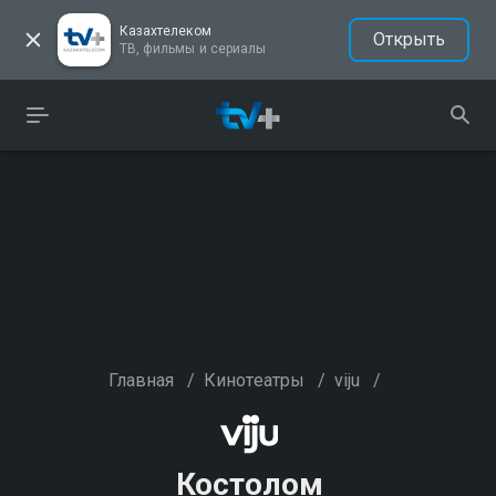
Казахтелеком
Открыть
ТВ, фильмы и сериалы
Главная
/
Кинотеатры
/
viju
/
Костолом