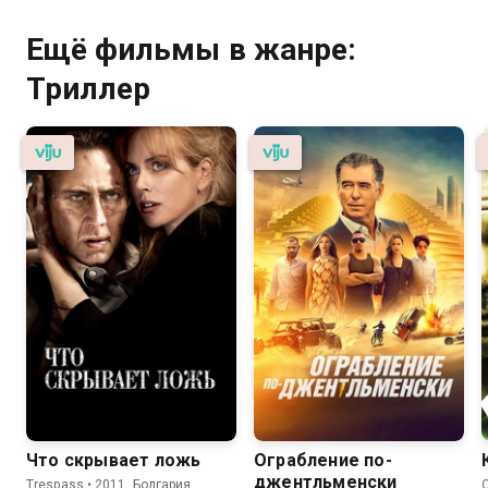
Ещё фильмы в жанре:
Триллер
Что скрывает ложь
Ограбление по-
джентльменски
Trespass • 2011, Болгария,
C