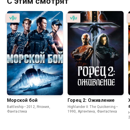
С этим смотрят
Морской бой
Горец 2: Оживление
Battleship • 2012, Япония,
Highlander II: The Quickening •
Фантастика
1990, Аргентина, Фантастика
H