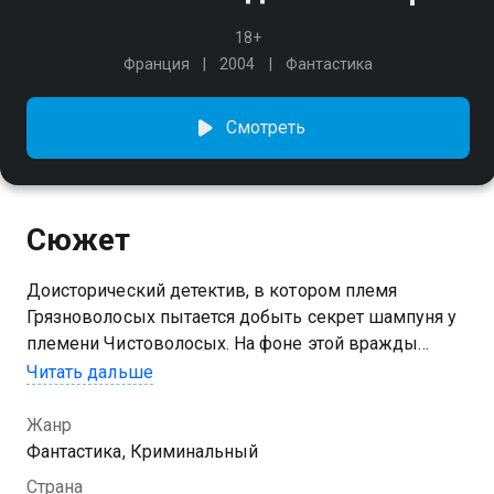
18+
Франция
2004
Фантастика
Смотреть
Сюжет
Доисторический детектив, в котором племя
Грязноволосых пытается добыть секрет шампуня у
племени Чистоволосых. На фоне этой вражды
произойдёт первая в истории гибель человека от
Читать дальше
руки человека...
Жанр
Фантастика, Криминальный
Страна