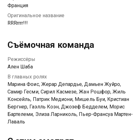
Франция
Оригинальное название
RRRrrrr!!!
Съёмочная команда
Режиссёры
Ален Шаба
В главных ролях
Марина Фоис, Жерар Депардье, Дамьен Жуйро,
Самир Гесми, Сирил Касмезе, Жан Рошфор, Жиль
Консейль, Патрик Медиони, Мишель Буи, Кристиан
Бергнер, Гаэлль Коэн, Джозеф Бедделем, Морис
Бартелеми, Элиза Ларниколь, Пьер-Франсуа Мартен-
Лаваль