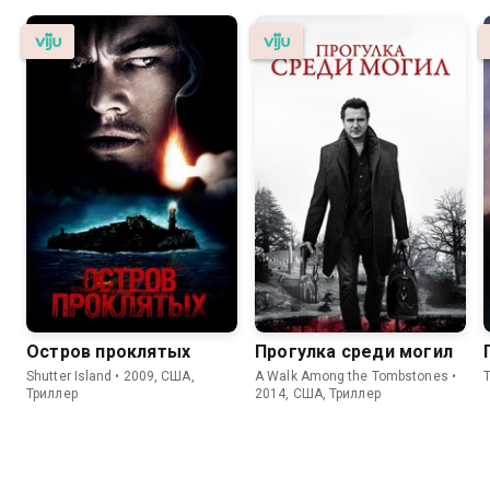
Остров проклятых
Прогулка среди могил
Shutter Island • 2009, США,
A Walk Among the Tombstones •
T
Триллер
2014, США, Триллер