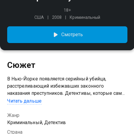
18+
США
2008
Криминальный
Смотреть
Сюжет
В Нью-Йорке появляется серийный убийца,
расстреливающий избежавших законного
наказания преступников. Детективы, которые сами
годами мирятся с тем, что детоубийц и насильников
Читать дальше
отпускают на свободу, приходят к выводу, что
убийца – потерявший веру в закон полицейский.
Жанр
Криминальный, Детектив
Страна