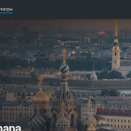
театры
фара