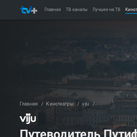
Главная
ТВ каналы
Лучшее на ТВ
Кино
Главная
/
Кинотеатры
/
viju
/
Путеводитель Пути