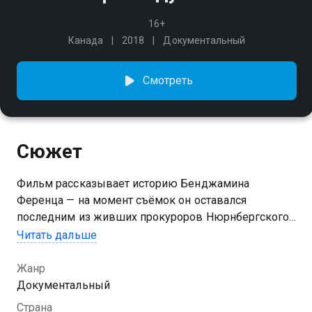
16+
Канада
2018
Документальный
Смотреть
Сюжет
Фильм рассказывает историю Бенджамина
Ференца — на момент съёмок он оставался
последним из живших прокуроров Нюрнбергского
процесса. Ференц был ведущим обвинителем
Читать дальше
по делу айнзатцгрупп и добился обвинительных
приговоров для 22 командиров нацистских
Жанр
батальонов смерти, ответственных за гибель более
Документальный
миллиона евреев. Всю свою жизнь Бен Ференц
Страна