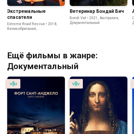
Экстремальные
Ветеринар Бондай Бич
спасатели
Bondi Vet • 2021, Австралия,
C
Документальный
Extreme Road Rescue • 2018,
Великобритания,
Документальный
Ещё фильмы в жанре:
Документальный