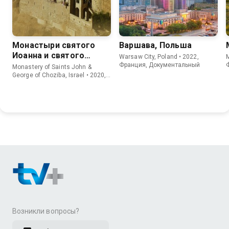
Монастыри святого
Варшава, Польша
Иоанна и святого
Warsaw City, Poland • 2022,
M
Георгия Хозевита
Франция, Документальный
Monastery of Saints John &
George of Choziba, Israel • 2020,
Франция, Документальный
Возникли вопросы?