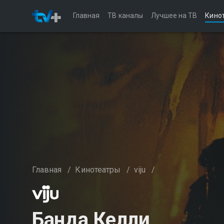
Главная
ТВ каналы
Лучшее на ТВ
Кино
Главная
/
Кинотеатры
/
viju
/
Банда Келли