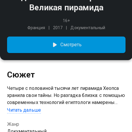
Великая пирамида
16+
Франция
2017
Документальный
Смотреть
Сюжет
Четыре с половиной тысячи лет пирамида Хеопса
хранила свои тайны. Но разгадка близка: с помощью
современных технологий египтологи намерены
заглянуть внутрь легендарного сооружения,
Читать дальше
не сдвинув при этом ни камня. Словно рентгеном,
учёные просветят пирамиду насквозь и наконец
Жанр
выяснят правду обо всех потайных ходах
Документальный