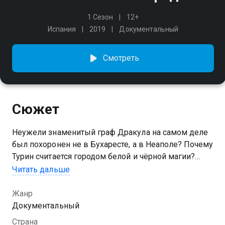
1 Сезон
12+
Испания
2019
Документальный
Смотреть
Сюжет
Неужели знаменитый граф Дракула на самом деле
был похоронен не в Бухаресте, а в Неаполе? Почему
Турин считается городом белой и чёрной магии?
Путешествие сквозь пространство и время по
Читать дальше
самым загадочным городам Италии, каждый из
которых хранит свои секреты и тайны.
Жанр
Документальный
Страна