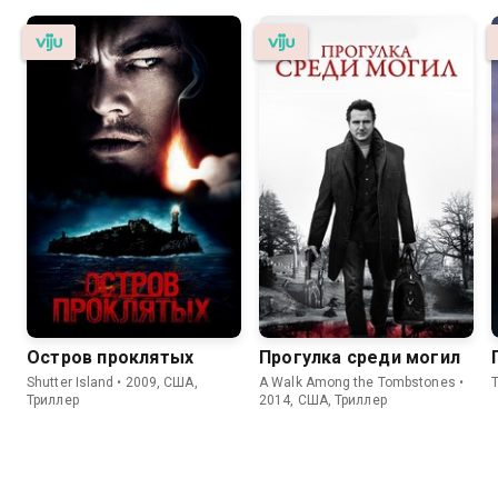
Остров проклятых
Прогулка среди могил
Shutter Island • 2009, США,
A Walk Among the Tombstones •
T
Триллер
2014, США, Триллер