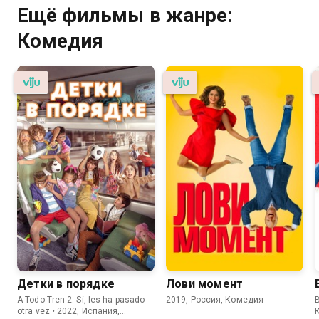
Ещё фильмы в жанре:
Комедия
Детки в порядке
Лови момент
A Todo Tren 2: Sí, les ha pasado
2019, Россия, Комедия
В
otra vez • 2022, Испания,