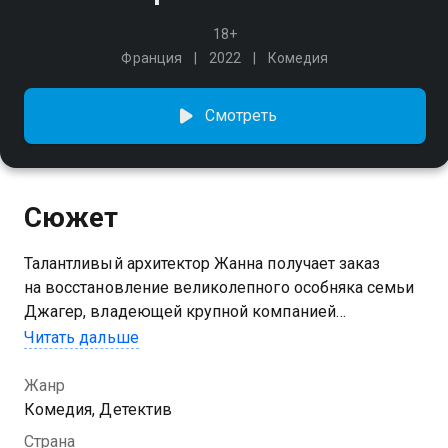
18+
Франция
2022
Комедия
Смотреть
Сюжет
Талантливый архитектор Жанна получает заказ
на восстановление великолепного особняка семьи
Джагер, владеющей крупной компанией
по производству настольных игр. Во время
Читать дальше
торжественного приёма происходит убийство главы
семьи, и Жанне предстоит разгадать тайну этой
Жанр
семьи, сыграв во все игры без шанса на проигрыш.
Комедия, Детектив
Страна