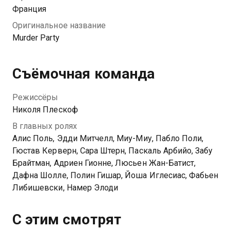
Франция
Оригинальное название
Murder Party
Съёмочная команда
Режиссёры
Николя Плескоф
В главных ролях
Алис Поль, Эдди Митчелл, Миу-Миу, Пабло Поли,
Гюстав Керверн, Сара Штерн, Паскаль Арбийо, Забу
Брайтман, Адриен Гионне, Люсьен Жан-Батист,
Дафна Шолле, Полин Гишар, Йоша Иглесиас, Фабьен
Либишевски, Намер Элоди
С этим смотрят