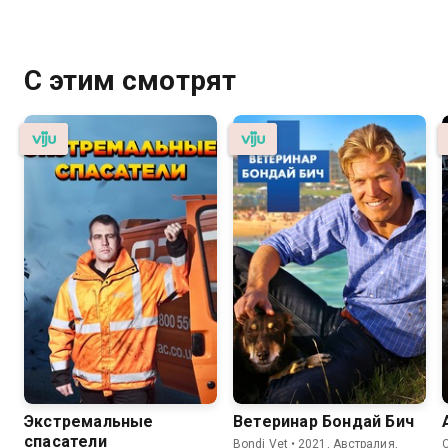
С этим смотрят
Экстремальные
Ветеринар Бондай Бич
спасатели
Bondi Vet • 2021, Австралия,
C