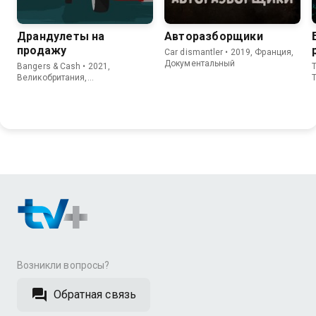
Драндулеты на
Авторазборщики
продажу
Car dismantler • 2019, Франция,
Документальный
Bangers & Cash • 2021,
T
Великобритания,
T
Документальный
Возникли вопросы?
Обратная связь