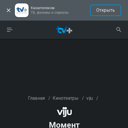
Казахтелеком
Открыть
ТВ, фильмы и сериалы
Главная
/
Кинотеатры
/
viju
/
Момент