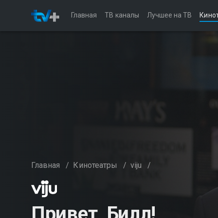
Главная
ТВ каналы
Лучшее на ТВ
Кино
Главная
/
Кинотеатры
/
viju
/
Привет, Билл!