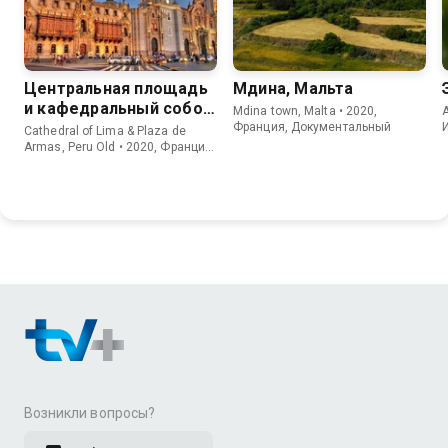
Центральная площадь
Мдина, Мальта
и кафедральный собор
Mdina town, Malta • 2020,
A
Лимы, Перу
Франция, Документальный
Cathedral of Lima & Plaza de
Armas, Peru Old • 2020, Франция,
Документальный
Возникли вопросы?