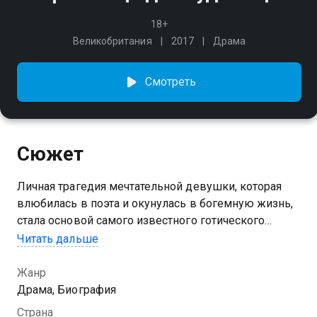
18+
Великобритания
2017
Драма
Смотреть
Сюжет
Личная трагедия мечтательной девушки, которая
влюбилась в поэта и окунулась в богемную жизнь,
стала основой самого известного готического
романа, анонимно опубликованного в Лондоне 1
Читать дальше
января 1818 года.
Жанр
Драма, Биография
Страна