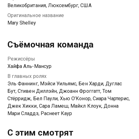
Великобритания, Люксембург, США
Оригинальное название
Mary Shelley
Съёмочная команда
Режиссёры
Хайфа Аль-Мансур
В главных ролях
Эль Фаннинг, Мэйси Уильямс, Бен Харди, Дуглас
Бут, Стивен Диллэйн, Джоанн Фроггатт, Том
Стёрридж, Бел Паули, Хью О’Конор, Сиара Чартерис,
Джек Хикки, Сара Ламеш, Майкл Клоук, Донна
Мари Сладдз, Раснеет Каур
С этим смотрят