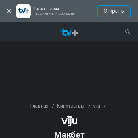
Казахтелеком
Открыть
ТВ, фильмы и сериалы
Главная
/
Кинотеатры
/
viju
/
Макбет