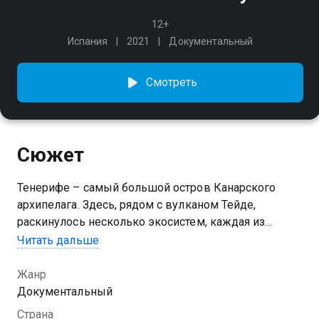
12+
Испания
2021
Документальный
Смотреть
Сюжет
Тенерифе – самый большой остров Канарского
архипелага. Здесь, рядом с вулканом Тейде,
раскинулось несколько экосистем, каждая из
которых насчитывает сотни видов разных растений
Читать дальше
и животных. Все они выработали свои собственные
эволюционные стратегии, чтобы приспособиться к
Жанр
необычным климатическим условиям острова.
Документальный
Страна