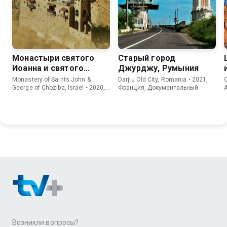
Монастыри святого
Старый город
Иоанна и святого
Джурджу, Румыния
Георгия Хозевита
Monastery of Saints John &
Darjiu Old City, Romania • 2021,
C
George of Choziba, Israel • 2020,
Франция, Документальный
A
Франция, Документальный
Возникли вопросы?