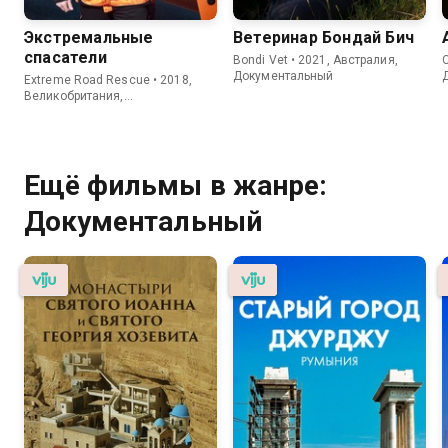
Экстремальные
Ветеринар Бондай Бич
спасатели
Bondi Vet • 2021, Австралия,
C
Документальный
Extreme Road Rescue • 2018,
Великобритания,
Документальный
Ещё фильмы в жанре:
Документальный