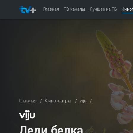
Главная
ТВ каналы
Лучшее на ТВ
Кино
Главная
/
Кинотеатры
/
viju
/
Леди белка