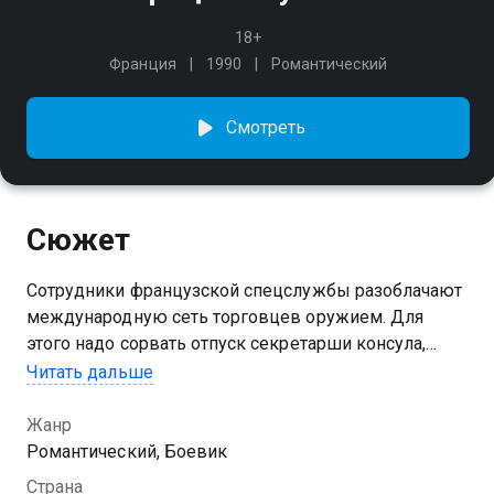
18+
Франция
1990
Романтический
Смотреть
Сюжет
Сотрудники французской спецслужбы разоблачают
международную сеть торговцев оружием. Для
этого надо сорвать отпуск секретарши консула,
связанного с поставщиками. В операцию
Читать дальше
вмешивается любовь...
Жанр
Романтический, Боевик
Страна