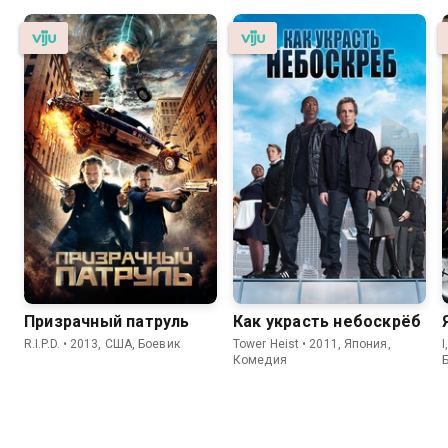
Призрачный патруль
Как украсть небоскрёб
R.I.P.D. • 2013, США, Боевик
Tower Heist • 2011, Япония,
I
Комедия