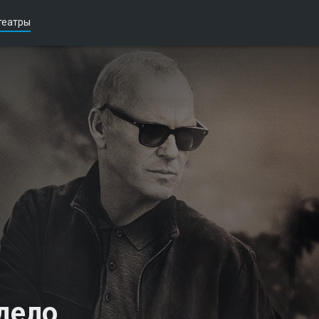
театры
дело