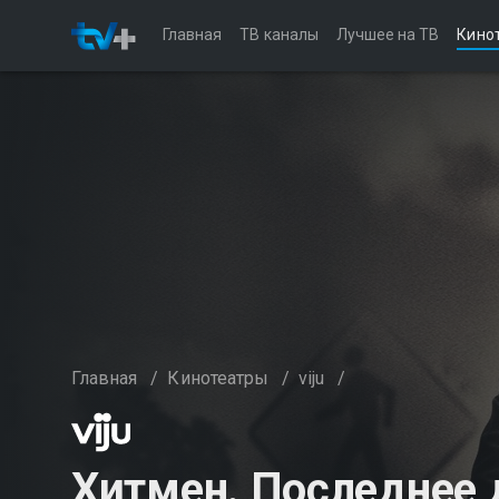
Главная
ТВ каналы
Лучшее на ТВ
Кино
Главная
/
Кинотеатры
/
viju
/
Хитмен. Последнее 