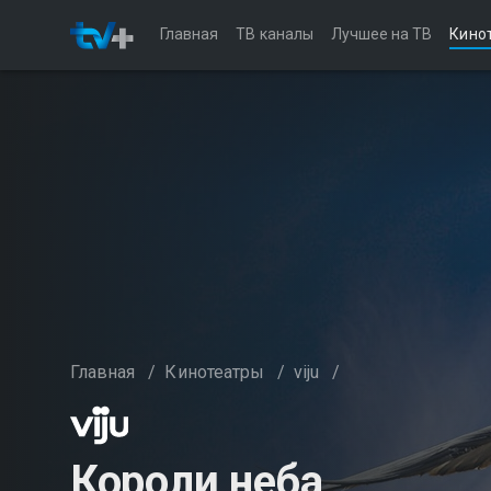
Главная
ТВ каналы
Лучшее на ТВ
Кино
Главная
/
Кинотеатры
/
viju
/
Короли неба