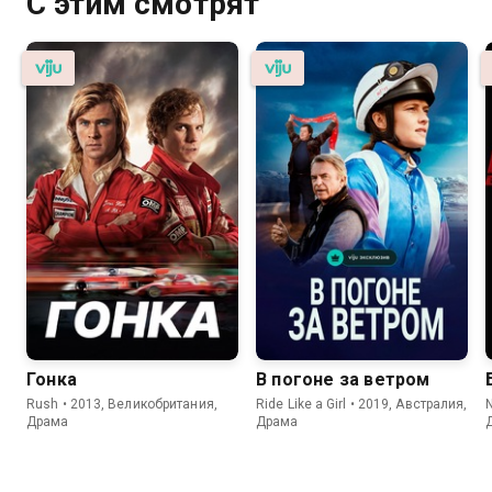
С этим смотрят
Гонка
В погоне за ветром
Rush • 2013, Великобритания,
Ride Like a Girl • 2019, Австралия,
N
Драма
Драма