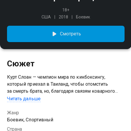
18+
США
2018
Боевик
Смотреть
Сюжет
Курт Слоан — чемпион мира по кикбоксингу,
который приехал в Таиланд, чтобы отомстить
за смерть брата, но, благодаря связям коварного
гангстера Тонг По, оказался в тюрьме.
Читать дальше
Американское управление по борьбе с наркотиками
предлагает Слоану беспрецедентную сделку:
Жанр
свободу в обмен на помощь в задержании Тонг По…
Боевик, Спортивный
Страна