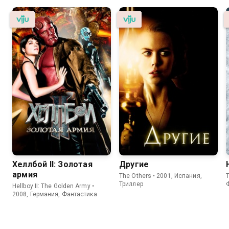
Хеллбой II: Золотая
Другие
армия
The Others • 2001, Испания,
T
Триллер
Hellboy II: The Golden Army •
2008, Германия, Фантастика