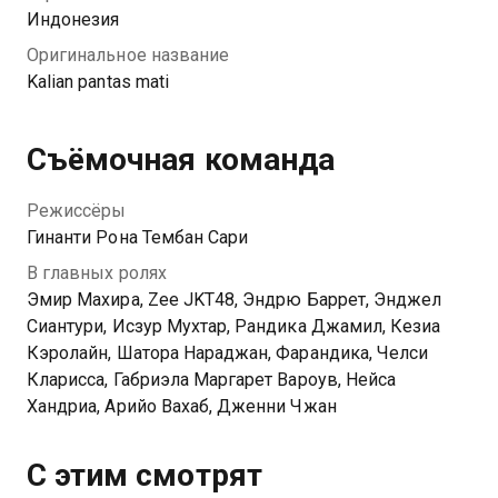
Индонезия
Оригинальное название
Kalian pantas mati
Съёмочная команда
Режиссёры
Гинанти Рона Тембан Сари
В главных ролях
Эмир Махира, Zee JKT48, Эндрю Баррет, Энджел
Сиантури, Исзур Мухтар, Рандика Джамил, Кезиа
Кэролайн, Шатора Нараджан, Фарандика, Челси
Кларисса, Габриэла Маргарет Вароув, Нейса
Хандриа, Арийо Вахаб, Дженни Чжан
С этим смотрят