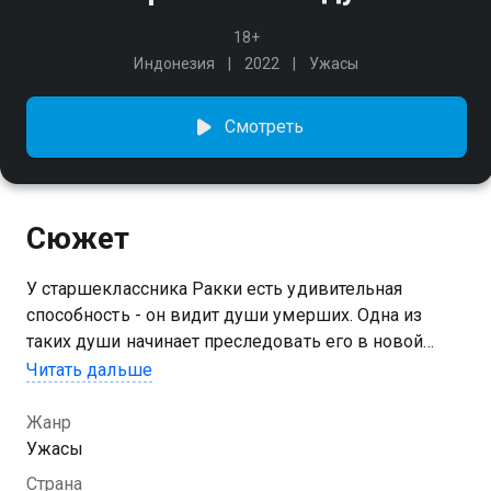
18+
Индонезия
2022
Ужасы
Смотреть
Сюжет
У старшеклассника Ракки есть удивительная
способность - он видит души умерших. Одна из
таких души начинает преследовать его в новой
школе. Герой выясняет, что призрак ученицы мстит
Читать дальше
школьникам за травлю...
Жанр
Ужасы
Страна