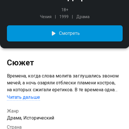
18+
Чехия
1999
Драма
Смотреть
Сюжет
Времена, когда слова молитв заглушались звоном
мечей, а ночь озаряли отблески пламени костров,
на которых сжигали еретиков. В те времена одна
французская девушка решает, что именно она
Читать дальше
должна спасти страну. И верить в это начинает всё
больше людей.
Жанр
Драма, Исторический
Страна