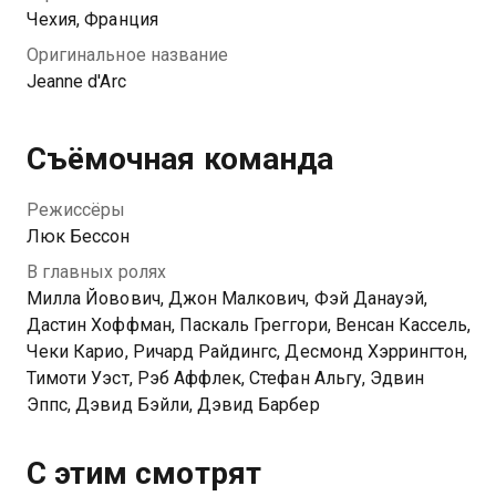
Чехия, Франция
Оригинальное название
Jeanne d'Arc
Съёмочная команда
Режиссёры
Люк Бессон
В главных ролях
Милла Йовович, Джон Малкович, Фэй Данауэй,
Дастин Хоффман, Паскаль Греггори, Венсан Кассель,
Чеки Карио, Ричард Райдингс, Десмонд Хэррингтон,
Тимоти Уэст, Рэб Аффлек, Стефан Альгу, Эдвин
Эппс, Дэвид Бэйли, Дэвид Барбер
С этим смотрят