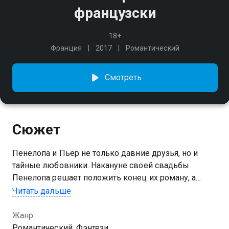
французски
18+
Франция
2017
Романтический
Смотреть
Сюжет
Пенелопа и Пьер не только давние друзья, но и
тайные любовники. Накануне своей свадьбы
Пенелопа решает положить конец их роману, а
Пьер пытается уговорить подругу одуматься. Они
Читать дальше
проводят последнюю ночь вместе, а наутро
просыпаются в телах друг друга...
Жанр
Романтический, Фэнтези