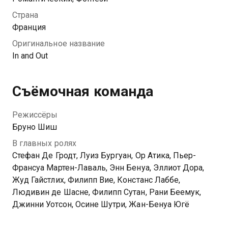
Страна
Франция
Оригинальное название
In and Out
Съёмочная команда
Режиссёры
Бруно Шиш
В главных ролях
Стефан Де Гродт, Луиз Бургуан, Ор Атика, Пьер-
Франсуа Мартен-Лаваль, Энн Бенуа, Эллиот Дора,
Жуд Гайстлих, Филипп Вие, Констанс Лаббе,
Людивин де Шасне, Филипп Сутан, Рани Беемук,
Джинни Уотсон, Осине Шутри, Жан-Бенуа Югё