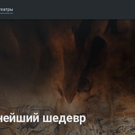
театры
нейший шедевр