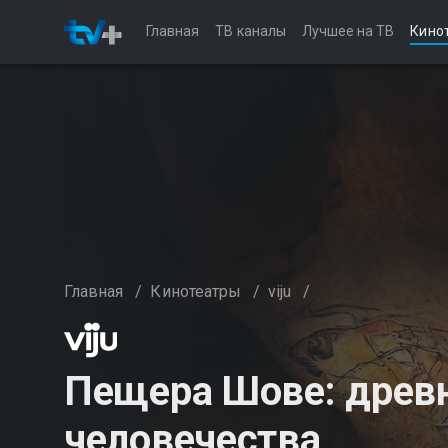
Главная
ТВ каналы
Лучшее на ТВ
Кино
Главная
/
Кинотеатры
/
viju
/
Пещера Шове: древ
человечества