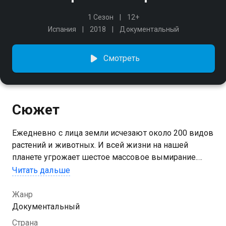
1 Сезон
12+
Испания
2018
Документальный
Смотреть
Сюжет
Ежедневно с лица земли исчезают около 200 видов
растений и животных. И всей жизни на нашей
планете угрожает шестое массовое вымирание.
Единственный способ приостановить процесс
Читать дальше
уничтожения - защищать очаги биоразнообразия.
Жанр
Документальный
Страна