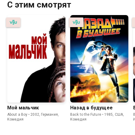
С этим смотрят
Мой мальчик
Назад в будущее
About a Boy • 2002, Германия,
Back to the Future • 1985, США,
B
Комедия
Комедия