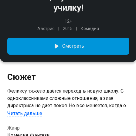
училку!
12+
Австрия
2015
Комедия
Смотреть
Сюжет
Феликсу тяжело даётся переход в новую школу. С
одноклассниками сложные отношения, а злая
директриса не дает покоя. Но все меняется, когда он
случайно уменьшает ненавистную фрау Шмитт-
Читать дальше
Гёссенвайн, и теперь она помещается ему в карман.
Однако выясняется, что это не единственная
Жанр
проблема — гимназия на грани закрытия. И теперь
Комедия, Фэнтези