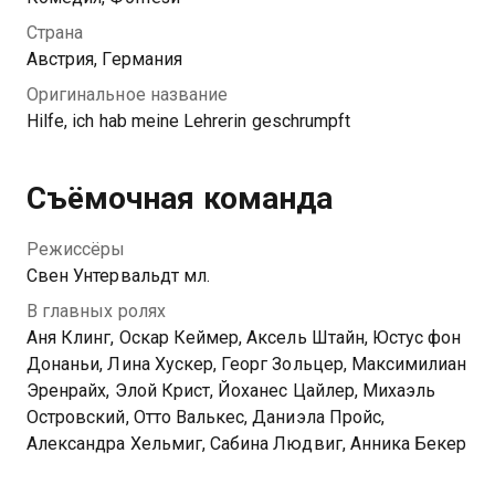
Феликсу, и фрау Шмитт-Гёссенвайн приходится
Страна
объединить усилия, чтобы спасти школу.
Австрия, Германия
Оригинальное название
Hilfe, ich hab meine Lehrerin geschrumpft
Съёмочная команда
Режиссёры
Свен Унтервальдт мл.
В главных ролях
Аня Клинг, Оскар Кеймер, Аксель Штайн, Юстус фон
Донаньи, Лина Хускер, Георг Зольцер, Максимилиан
Эренрайх, Элой Крист, Йоханес Цайлер, Михаэль
Островский, Отто Валькес, Даниэла Пройс,
Александра Хельмиг, Сабина Людвиг, Анника Бекер