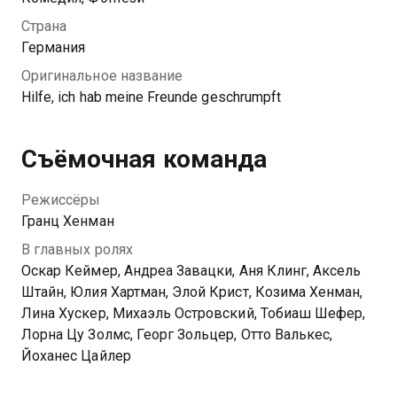
Феликса и Мелани, подросток решает наказать
Страна
друзей, уменьшив их в десять раз. Что могло
Германия
пойти так?
Оригинальное название
Hilfe, ich hab meine Freunde geschrumpft
Съёмочная команда
Режиссёры
Гранц Хенман
В главных ролях
Оскар Кеймер, Андреа Завацки, Аня Клинг, Аксель
Штайн, Юлия Хартман, Элой Крист, Козима Хенман,
Лина Хускер, Михаэль Островский, Тобиаш Шефер,
Лорна Цу Золмс, Георг Зольцер, Отто Валькес,
Йоханес Цайлер