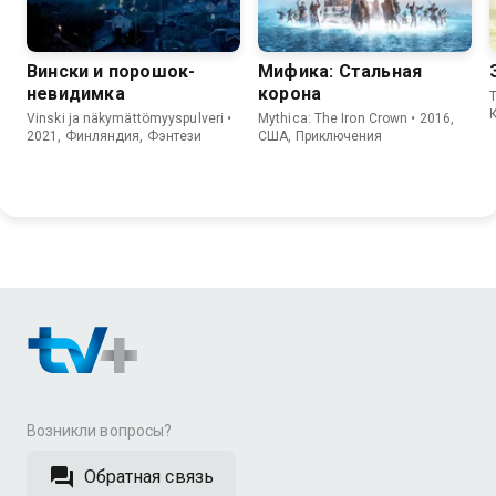
Вински и порошок-
Мифика: Стальная
невидимка
корона
T
Vinski ja näkymättömyyspulveri •
Mythica: The Iron Crown • 2016,
2021, Финляндия, Фэнтези
США, Приключения
Возникли вопросы?
Обратная связь