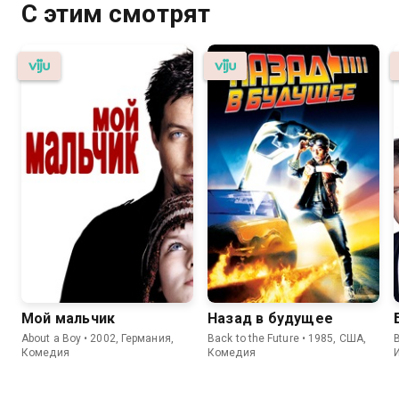
С этим смотрят
Мой мальчик
Назад в будущее
About a Boy • 2002, Германия,
Back to the Future • 1985, США,
B
Комедия
Комедия