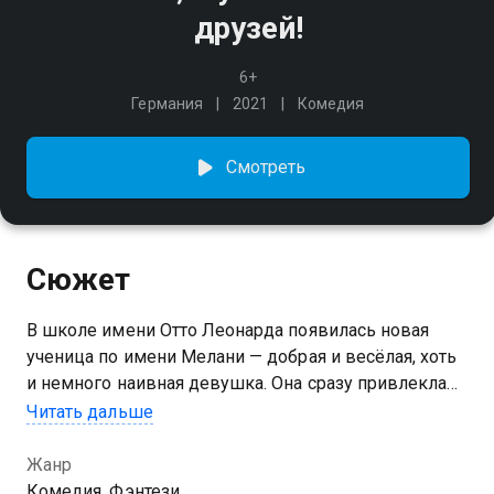
друзей!
6+
Германия
2021
Комедия
Смотреть
Сюжет
В школе имени Отто Леонарда появилась новая
ученица по имени Мелани — добрая и весёлая, хоть
и немного наивная девушка. Она сразу привлекла
внимание Феликса, но не понравилась его друзьям,
Читать дальше
которые подозревают Мелани в причастности
к участившимся мелким кражам. Однажды, когда
Жанр
из-за этих краж чуть не сорвалось свидание
Комедия, Фэнтези